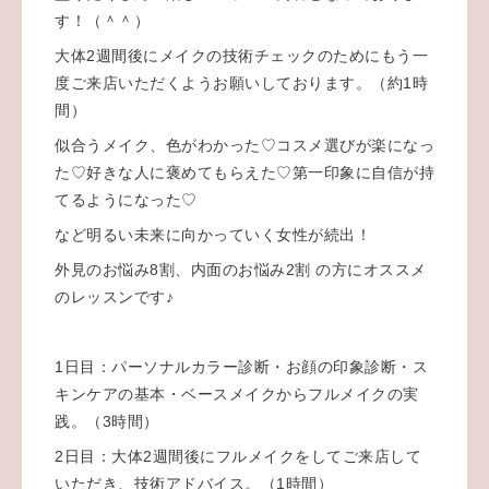
す！（＾＾）
大体2週間後にメイクの技術チェックのためにもう一
度ご来店いただくようお願いしております。（約1時
間）
似合うメイク、色がわかった♡コスメ選びが楽になっ
た♡好きな人に褒めてもらえた♡第一印象に自信が持
てるようになった♡
など明るい未来に向かっていく女性が続出！
外見のお悩み8割、内面のお悩み2割 の方にオススメ
のレッスンです♪
1日目：パーソナルカラー診断・お顔の印象診断・ス
キンケアの基本・ベースメイクからフルメイクの実
践。（3時間）
2日目：大体2週間後にフルメイクをしてご来店して
いただき、技術アドバイス。（1時間）